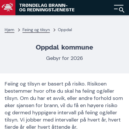
Gå
Gå
til
til
forsiden
hovedinnhold
Hjem
Feiing og tilsyn
Oppdal
Oppdal kommune
Gebyr for 2026
Feiing og tilsyn er basert på risiko. Risikoen
bestemmer hvor ofte du skal ha feiing og/eller
tilsyn. Om du har et avvik, eller andre forhold som
øker sjansen for brann, vil du få en høyere risiko
og dermed hyppigere intervall på feiing og/eller
tilsyn. Vi jobber med intervaller på hvert år, hvert
fjerde år eller hvert åttende år.