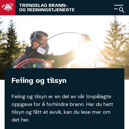
Gå
Gå
til
til
forsiden
hovedinnhold
Feiing og tilsyn
Feiing og tilsyn er en del av vår lovpålagte
oppgave for å forhindre brann. Har du hatt
tilsyn og fått et avvik, kan du lese mer om
det her.