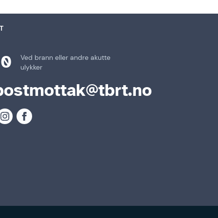
T
10
Ved brann eller andre akutte
ulykker
postmottak@tbrt.no