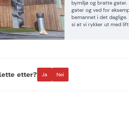
bymiljø og bratte gater.
gater og ved for eksempe
bemannet i det daglige.
si at vi rykker ut med li
lette etter?
Ja
Nei