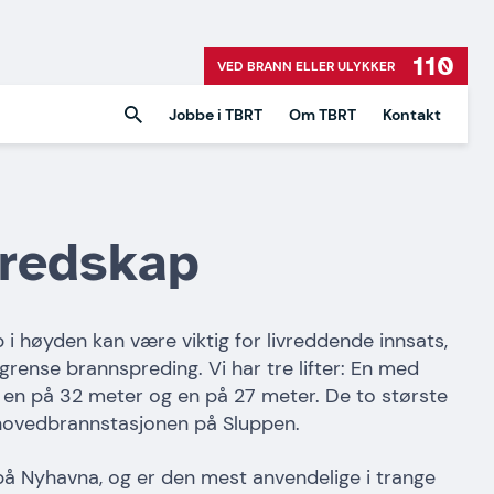
110
VED BRANN ELLER ULYKKER
Jobbe i TBRT
Om TBRT
Kontakt
redskap
 høyden kan være viktig for livreddende innsats,
egrense brannspreding. Vi har tre lifter: En med
 en på 32 meter og en på 27 meter. De to største
å hovedbrannstasjonen på Sluppen.
på Nyhavna, og er den mest anvendelige i trange