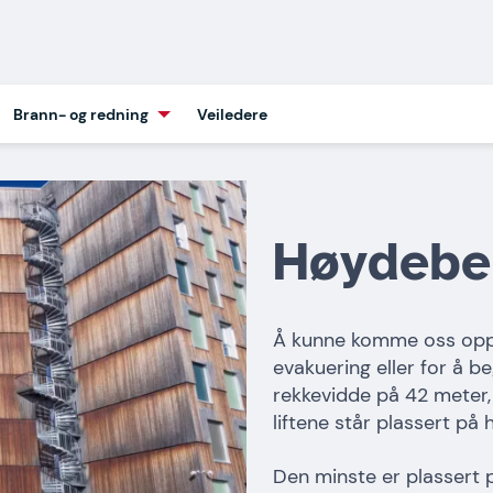
Brann- og redning
Veiledere
Høydebe
Å kunne komme oss opp i
evakuering eller for å b
rekkevidde på 42 meter,
liftene står plassert p
Den minste er plassert 