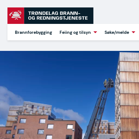
Gå
Gå
til
Hjem
Høydeberedskap
til
hovedinnhold
forsiden
Brannforebygging
Feiing og tilsyn
Søke/melde