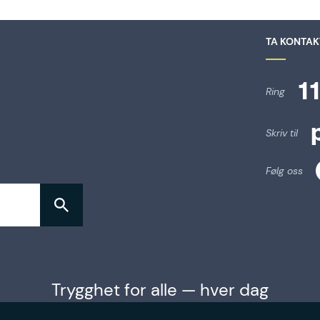
TA KONTAK
1
Ring
Skriv til
Følg oss
Trygghet for alle — hver dag